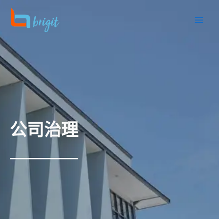
跳
至
内
容
公司治理