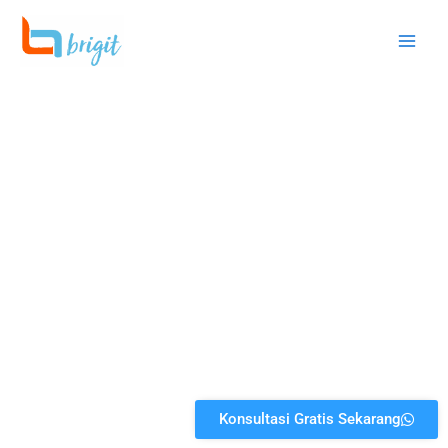
跳
至
内
容
Grow With
Brigit Herbal
Konsultasi Gratis Sekarang