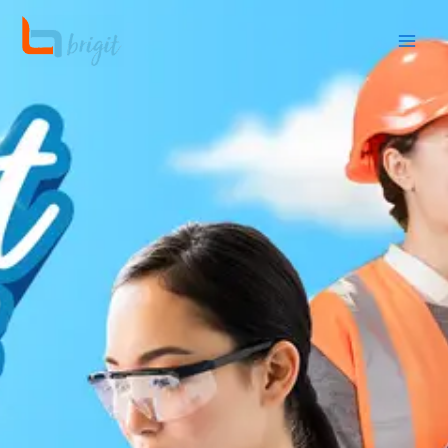
跳
至
内
容