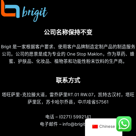
公司名称保持不变
Brigit 是一家根据客户要求、使用客户品牌制造定制产品的制造服务
公司。公司的愿景是成为专业的 One Stop Maklon，作为草药、蜂
蜜、护肤品、化妆品、植物茶和功能性粉末饮料的生产商。
联系方式
塔旺萨里-克拉滕大道，雷乔萨里RT.01 RW.07，凯特古汉村，塔旺
萨里区，苏卡哈尔乔县，中爪哇省57561
电话 – (0271) 5992141
电子邮件 – info@brigit.co.id
Chinese