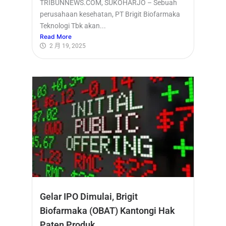
TRIBUNNEWS.COM, SUKOHARJO – Sebuah
perusahaan kesehatan, PT Brigit Biofarmaka
Teknologi Tbk akan...
Read More
2 月 19, 2025
Gelar IPO Dimulai, Brigit
Biofarmaka (OBAT) Kantongi Hak
Paten Produk