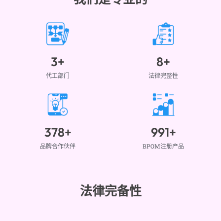
3
+
8
+
代工部门
法律完整性
378
+
991
+
品牌合作伙伴
BPOM注册产品
法律完备性