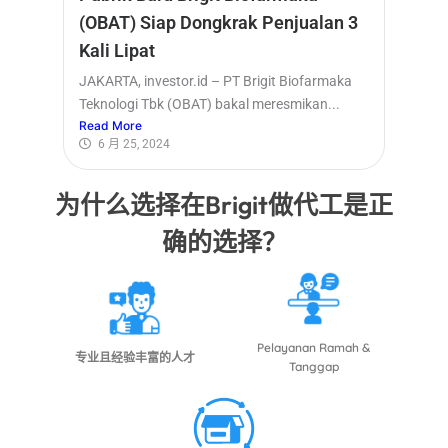
(OBAT) Siap Dongkrak Penjualan 3
Kali Lipat
JAKARTA, investor.id – PT Brigit Biofarmaka
Teknologi Tbk (OBAT) bakal meresmikan...
Read More
6 月 25, 2024
为什么选择在Brigit做代工是正
确的选择？
Pelayanan Ramah &
专业且经验丰富的人才
Tanggap