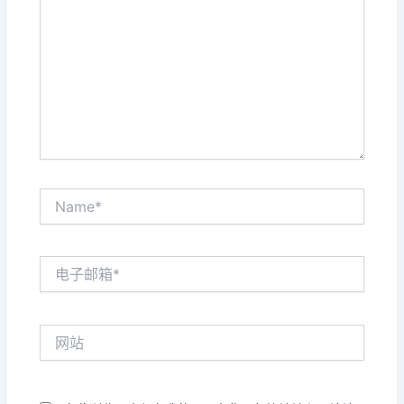
输
入...
Name*
电
子
邮
箱
网
*
站