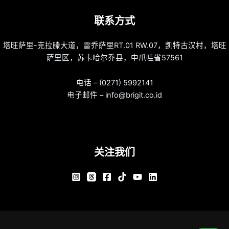
联系方式
塔旺萨里-克拉滕大道，雷乔萨里RT.01 RW.07，凯特古汉村，塔旺
萨里区，苏卡哈尔乔县，中爪哇省57561
电话 – (0271) 5992141
电子邮件 – info@brigit.co.id
关注我们