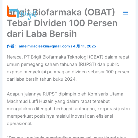
跳
Brigit Biofarmaka (OBAT)
至
内
Tebar Dividen 100 Persen
容
dari Laba Bersih
作者：
ameimiracleskin@gmail.com
/
4 月 11, 2025
Neraca, PT Brigit Biofarmaka Teknologi (OBAT) dalam rapat
umum pemegang saham tahunan (RUPST) dan public
expose menyetujui pembagian dividen sebesar 100 persen
dari laba bersih tahun buku 2024.
Adapun jalannya RUPST dipimpin oleh Komisaris Utama
Machmud Lutfi Huzain yang dalam rapat tersebut
mengatakan ditengah berbagai tantangan, korporasi justru
memperkuat posisinya melalui inovasi dan efisiensi
operasional.