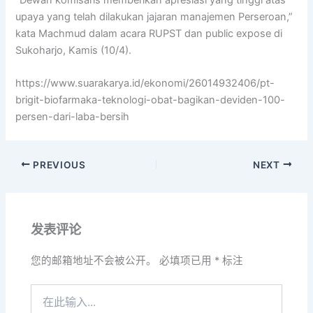
“Dewan komisaris memberikan apresiasi yang tinggi atas
upaya yang telah dilakukan jajaran manajemen Perseroan,”
kata Machmud dalam acara RUPST dan public expose di
Sukoharjo, Kamis (10/4).
https://www.suarakarya.id/ekonomi/26014932406/pt-
brigit-biofarmaka-teknologi-obat-bagikan-deviden-100-
persen-dari-laba-bersih
PREVIOUS
NEXT
发表评论
您的邮箱地址不会被公开。
必填项已用
*
标注
在
此