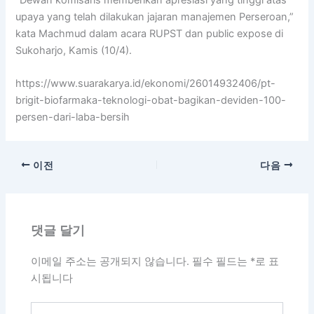
“Dewan komisaris memberikan apresiasi yang tinggi atas
upaya yang telah dilakukan jajaran manajemen Perseroan,”
kata Machmud dalam acara RUPST dan public expose di
Sukoharjo, Kamis (10/4).
https://www.suarakarya.id/ekonomi/26014932406/pt-
brigit-biofarmaka-teknologi-obat-bagikan-deviden-100-
persen-dari-laba-bersih
이전
다음
댓글 달기
이메일 주소는 공개되지 않습니다.
필수 필드는
*
로 표
시됩니다
여