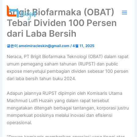
콘
Brigit Biofarmaka (OBAT)
텐
츠
Tebar Dividen 100 Persen
로
dari Laba Bersih
건
너
글쓴이
ameimiracleskin@gmail.com
/
4월 11, 2025
뛰
기
Neraca, PT Brigit Biofarmaka Teknologi (OBAT) dalam rapat
umum pemegang saham tahunan (RUPST) dan public
expose menyetujui pembagian dividen sebesar 100 persen
dari laba bersih tahun buku 2024.
Adapun jalannya RUPST dipimpin oleh Komisaris Utama
Machmud Lutfi Huzain yang dalam rapat tersebut
mengatakan ditengah berbagai tantangan, korporasi justru
memperkuat posisinya melalui inovasi dan efisiensi
operasional.