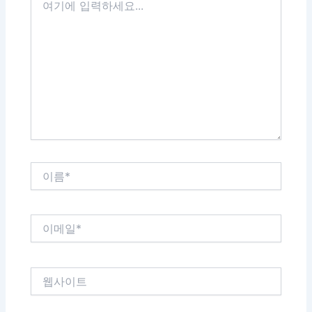
기
에
입
력
하
세
요...
이
름
*
이
메
일
*
웹
사
이