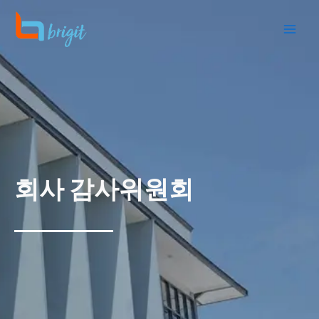
콘
텐
츠
로
건
너
뛰
기
회사 감사위원회