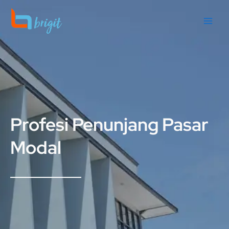
콘
텐
츠
로
건
너
뛰
기
Profesi Penunjang Pasar
Modal