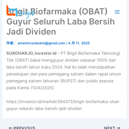
跳
Brigit Biofarmaka (OBAT)
至
内
Guyur Seluruh Laba Bersih
容
Jadi Dividen
作者：
ameimiracleskin@gmail.com
/
4 月 11, 2025
SUKOHARJO, investor.id
– PT Brigit Biofarmaka Teknologi
Tbk (OBAT) bakal mengguyur dividen sebesar 100% dari
laba bersih tahun buku 2024. Hal itu telah mendapatkan
persetujuan dari para pemegang saham dalam rapat umum
pemegang saham tahunan (RUPST) dan public expose
pada Kamis (10/4/2025).
https://investor.id/market/394373/brigit-biofarmaka-obat-
guyur-seluruh-laba-bersih-jadi-dividen
PREVIOUS
NEXT