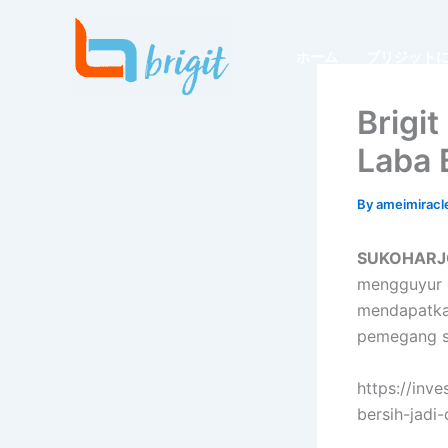
内
容
ホーム
ブリジット
を
ス
Brigi
キ
ッ
Laba 
プ
By
ameimirac
SUKOHARJO,
mengguyur d
mendapatka
pemegang s
https://inv
bersih-jadi-