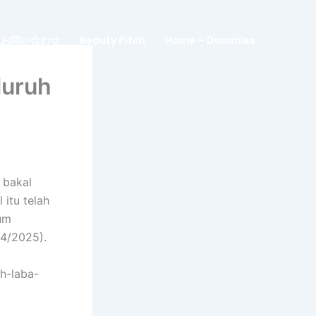
お問い合わせ
Beauty Pitch
Home – Dummies
luruh
 bakal
itu telah
um
4/2025).
uh-laba-