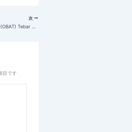
次
Brigit Biofarmaka (OBAT) Tebar Dividen 100 Persen dari Laba Bersih
項目です