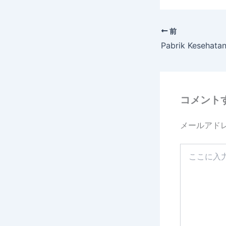
前
コメント
メールアド
こ
こ
に
入
力…