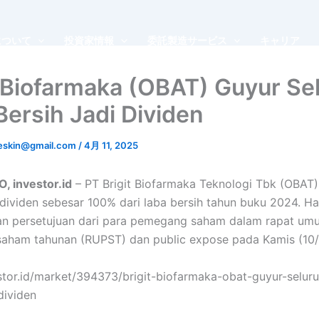
について
投資家情報
委託製造サービス
キャリア
t Biofarmaka (OBAT) Guyur Se
Bersih Jadi Dividen
leskin@gmail.com
/
4月 11, 2025
 investor.id
– PT Brigit Biofarmaka Teknologi Tbk (OBAT)
ividen sebesar 100% dari laba bersih tahun buku 2024. Hal 
n persetujuan dari para pemegang saham dalam rapat um
aham tahunan (RUPST) dan public expose pada Kamis (10/
estor.id/market/394373/brigit-biofarmaka-obat-guyur-selur
dividen