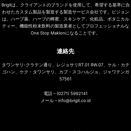
Brigitは、クライアントのブランドを使用して、希望する基準に合
わせたカスタム製品を製造する製造サービス会社です。ビジョン
は、ハーブ薬、ハーブの蜂蜜、スキンケア、化粧品、ボタニカル
ティー、機能性粉末飲料の製造業者としてプロフェッショナルな
One Stop Maklonになることです。
連絡先
タワンサリ-クラテン通り、レジョサリRT.01 RW.07、ケル・カテ
ゴハン、ケク・タワンサリ、カブ・スコハルジョ、ジャワテンガ
57561
電話 – (0271) 5992141
メール – info@brigit.co.id