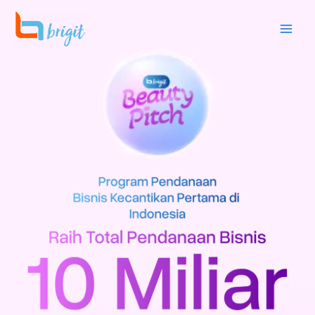
内
容
を
ス
キ
ッ
プ