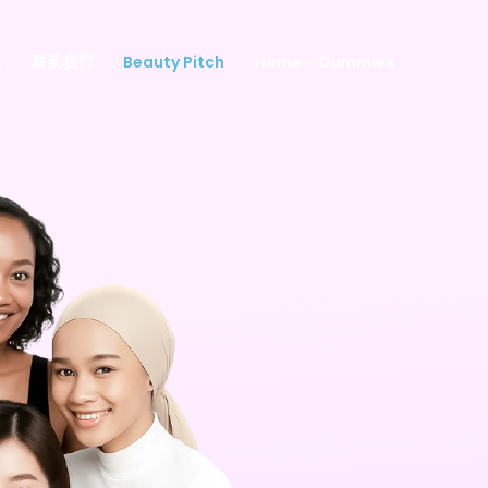
业
联系我们
Beauty Pitch
Home – Dummies