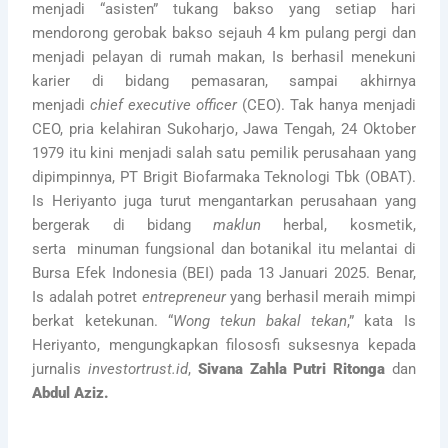
menjadi “asisten” tukang bakso yang setiap hari
mendorong gerobak bakso sejauh 4 km pulang pergi dan
menjadi pelayan di rumah makan, Is berhasil menekuni
karier di bidang pemasaran, sampai akhirnya
menjadi
chief executive officer
(CEO). Tak hanya menjadi
CEO, pria kelahiran Sukoharjo, Jawa Tengah, 24 Oktober
1979 itu kini menjadi salah satu pemilik perusahaan yang
dipimpinnya, PT Brigit Biofarmaka Teknologi Tbk (OBAT).
Is Heriyanto juga turut mengantarkan perusahaan yang
bergerak di bidang
maklun
herbal, kosmetik,
serta minuman fungsional dan botanikal itu melantai di
Bursa Efek Indonesia (BEI) pada 13 Januari 2025. Benar,
Is adalah potret
entrepreneur
yang berhasil meraih mimpi
berkat ketekunan. “
Wong tekun bakal tekan
,” kata Is
Heriyanto, mengungkapkan filososfi suksesnya kepada
jurnalis
investortrust.id
,
Sivana Zahla Putri Ritonga
dan
Abdul Aziz.