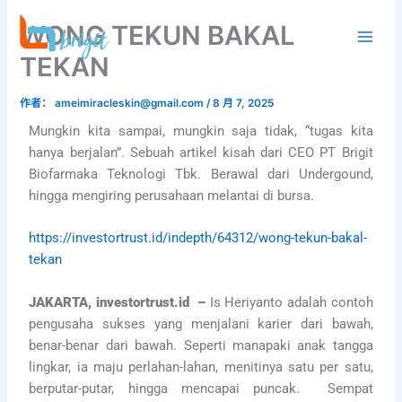
跳
WONG TEKUN BAKAL
至
内
TEKAN
容
作者：
ameimiracleskin@gmail.com
/
8 月 7, 2025
Mungkin kita sampai, mungkin saja tidak, “tugas kita
hanya berjalan”. Sebuah artikel kisah dari CEO PT Brigit
Biofarmaka Teknologi Tbk. Berawal dari Undergound,
hingga mengiring perusahaan melantai di bursa.
https://investortrust.id/indepth/64312/wong-tekun-bakal-
tekan
JAKARTA, investortrust.id –
Is Heriyanto adalah contoh
pengusaha sukses yang menjalani karier dari bawah,
benar-benar dari bawah. Seperti manapaki anak tangga
lingkar, ia maju perlahan-lahan, menitinya satu per satu,
berputar-putar, hingga mencapai puncak. Sempat