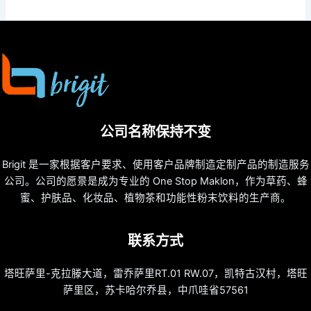
公司名称保持不变
Brigit 是一家根据客户要求、使用客户品牌制造定制产品的制造服务
公司。公司的愿景是成为专业的 One Stop Maklon，作为草药、蜂
蜜、护肤品、化妆品、植物茶和功能性粉末饮料的生产商。
联系方式
塔旺萨里-克拉滕大道，雷乔萨里RT.01 RW.07，凯特古汉村，塔旺
萨里区，苏卡哈尔乔县，中爪哇省57561