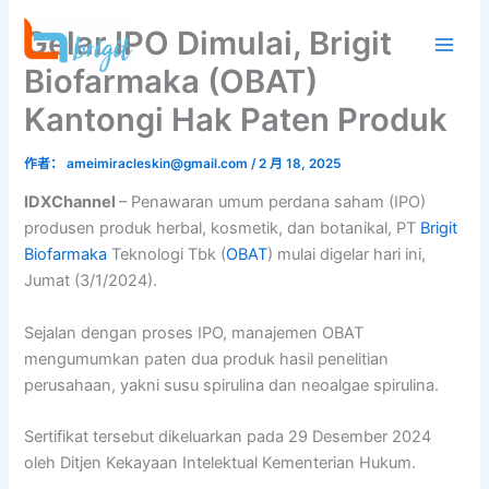
跳
Gelar IPO Dimulai, Brigit
至
内
Biofarmaka (OBAT)
容
Kantongi Hak Paten Produk
作者：
ameimiracleskin@gmail.com
/
2 月 18, 2025
IDXChannel
– Penawaran umum perdana saham (IPO)
produsen produk herbal, kosmetik, dan botanikal, PT
Brigit
Biofarmaka
Teknologi Tbk (
OBAT
) mulai digelar hari ini,
Jumat (3/1/2024).
Sejalan dengan proses IPO, manajemen OBAT
mengumumkan paten dua produk hasil penelitian
perusahaan, yakni susu spirulina dan neoalgae spirulina.
Sertifikat tersebut dikeluarkan pada 29 Desember 2024
oleh Ditjen Kekayaan Intelektual Kementerian Hukum.