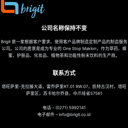
公司名称保持不变
Brigit 是一家根据客户要求、使用客户品牌制造定制产品的制造服务
公司。公司的愿景是成为专业的 One Stop Maklon，作为草药、蜂
蜜、护肤品、化妆品、植物茶和功能性粉末饮料的生产商。
联系方式
塔旺萨里-克拉滕大道，雷乔萨里RT.01 RW.07，凯特古汉村，塔旺
萨里区，苏卡哈尔乔县，中爪哇省57561
电话 – (0271) 5992141
电子邮件 – info@brigit.co.id