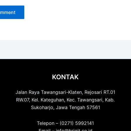
KONTAK
Jalan Raya Tawangsari-Klaten, Rejosari RT.01
RW.07, Kel. Kateguhan, Kec. Tawangsari, Kab.
Sukoharjo, Jawa Tengah 57561
Telepon – (0271) 5992141
Email – info@brigit.co.id