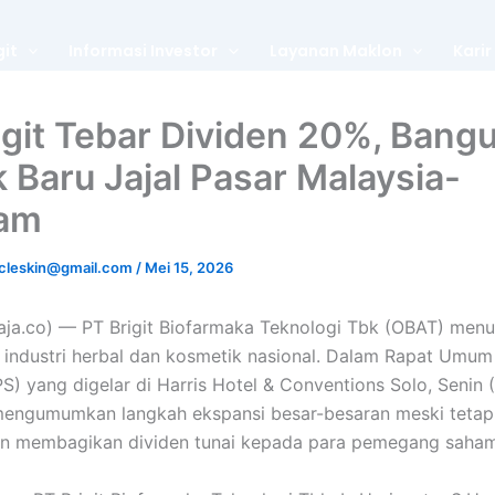
git
Informasi Investor
Layanan Maklon
Karir
igit Tebar Dividen 20%, Bang
k Baru Jajal Pasar Malaysia-
nam
cleskin@gmail.com
/
Mei 15, 2026
ja.co) — PT Brigit Biofarmaka Teknologi Tbk (OBAT) men
i industri herbal dan kosmetik nasional. Dalam Rapat Um
) yang digelar di Harris Hotel & Conventions Solo, Senin (
mengumumkan langkah ekspansi besar-besaran meski tetap
n membagikan dividen tunai kepada para pemegang saham