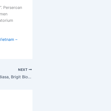
. Perseroan
emen
ratorium
Vietnam –
NEXT
Gelar RUPS Luar Biasa, Brigit Biofarmaka Teknologi Bahas Penyesuaian Klasifikasi Usaha