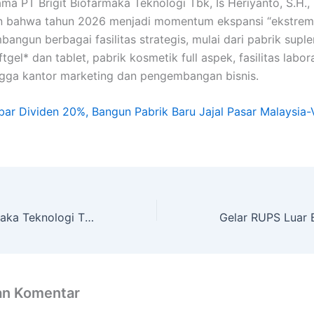
ama PT Brigit Biofarmaka Teknologi Tbk, Is Heriyanto, S.H.,
 bahwa tahun 2026 menjadi momentum ekspansi “ekstrem”
angun berbagai fasilitas strategis, mulai dari pabrik supl
tgel* dan tablet, pabrik kosmetik full aspek, fasilitas labo
gga kantor marketing dan pengembangan bisnis.
ebar Dividen 20%, Bangun Pabrik Baru Jajal Pasar Malaysia-
PT Brigit Biofarmaka Teknologi Tbk Bagikan Dividen Rp5,1 Miliar di Tengah Penurunan Laba
an Komentar