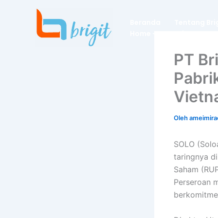
Lewati
ke
Beranda
Tentang Bri
konten
Home – Dummies
PT Br
Pabri
Viet
Oleh
ameimira
SOLO (Soloa
taringnya d
Saham (RUPS
Perseroan 
berkomitme