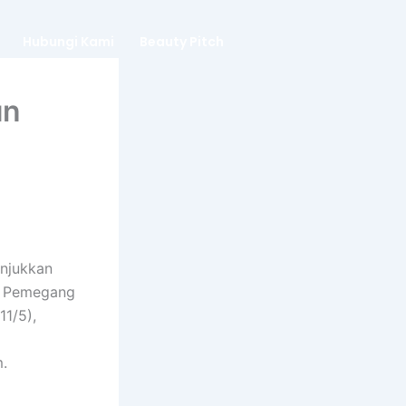
Hubungi Kami
Beauty Pitch
un
unjukkan
um Pemegang
11/5),
.