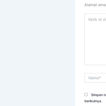
Alamat emai
Ketik
di
sini..
Name*
Simpan n
berikutnya.