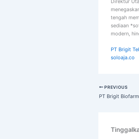
Direktur Ut
menegaskan
tengah memb
sediaan *sof
modern, hin
PT Brigit T
soloaja.co
PREVIOUS
Tinggalk