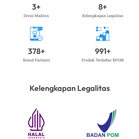
3
+
8
+
Divisi Maklon
Kelengkapan Legalitas
378
+
991
+
Brand Partners
Produk Terdaftar BPOM
Kelengkapan Legalitas​