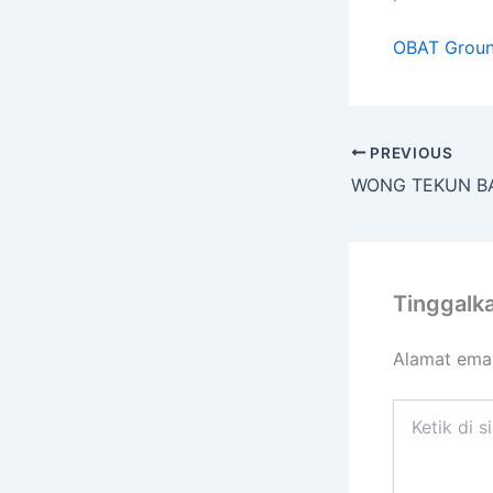
OBAT Ground
PREVIOUS
WONG TEKUN B
Tinggalk
Alamat emai
Ketik
di
sini..