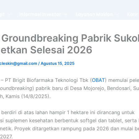
git
Informasi Investor
Layanan Maklon
Karir
Groundbreaking Pabrik Sukoh
getkan Selesai 2026
cleskin@gmail.com
/
Agustus 15, 2025
l
– PT Brigit Biofarmaka Teknologi Tbk (
OBAT
) memulai pel
roundbreaking
) pabrik baru di Desa Mojorejo, Bendosari, Su
, Kamis (14/8/2025).
berdiri di atas lahan hampir 1 hektare ini dirancang untuk
 suplemen kesehatan berbentuk softgel dan tablet, serta
etik. Proyek ditargetkan rampung pada 2026 dan mulai b
2027.