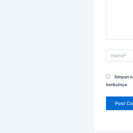
Name*
Simpan n
berikutnya.