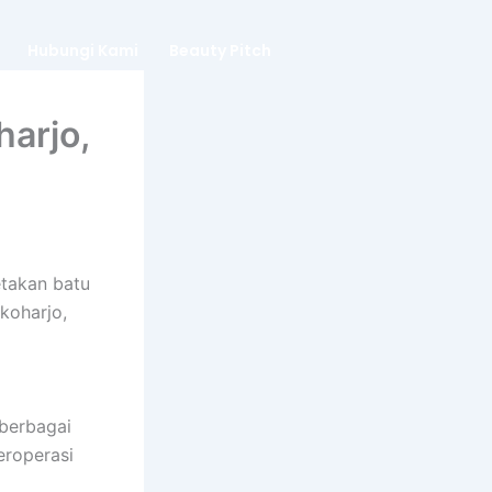
Hubungi Kami
Beauty Pitch
arjo,
etakan batu
koharjo,
 berbagai
eroperasi