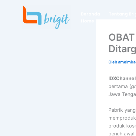
Lewati
ke
Beranda
Tentang Bri
konten
Home – Dummies
OBAT 
Ditar
Oleh
ameimira
IDXChanne
pertama (
g
Jawa Tengah
Pabrik yang 
memproduksi
produk kosm
penuh awal 