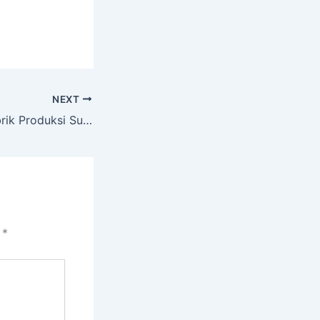
NEXT
OBAT Bangun Pabrik Produksi Suplemen Kesehatan dan Kosmetik
i
*