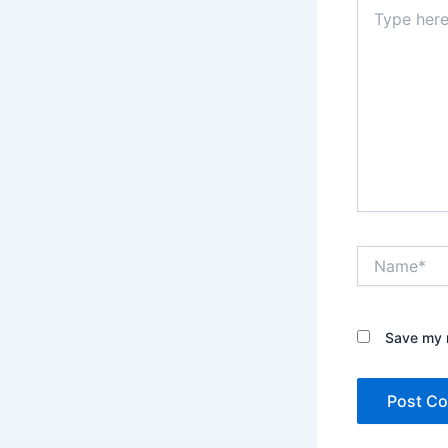
Type
here..
Name*
Save my n