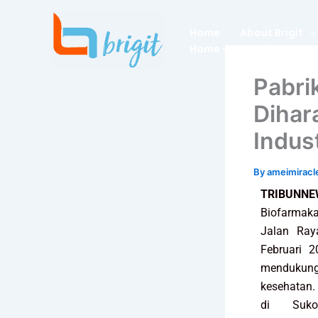
Skip
to
Home
About Brigit
content
Home – Dummies
Pabri
Dihar
Indus
By
ameimirac
TRIBUNN
Biofarmak
Jalan Ra
Februari 
mendukung
kesehatan. 
di Suko