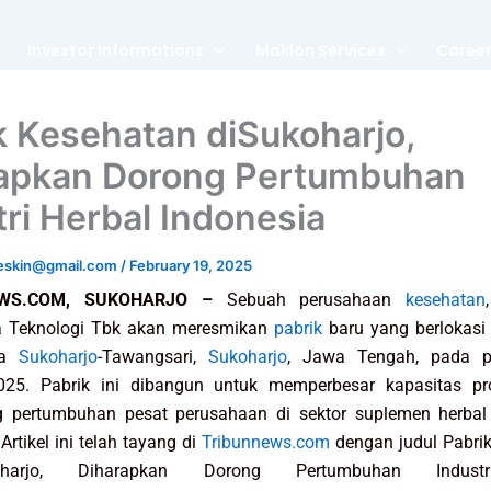
Investor Informations
Maklon Services
Caree
k Kesehatan diSukoharjo,
apkan Dorong Pertumbuhan
tri Herbal Indonesia
leskin@gmail.com
/
February 19, 2025
EWS.COM, SUKOHARJO –
Sebuah perusahaan
kesehatan
a Teknologi Tbk akan meresmikan
pabrik
baru yang berlokasi 
ya
Sukoharjo
-Tawangsari,
Sukoharjo
, Jawa Tengah, pada p
2025. Pabrik ini dibangun untuk memperbesar kapasitas pr
 pertumbuhan pesat perusahaan di sektor suplemen herbal 
Artikel ini telah tayang di
Tribunnews.com
dengan judul Pabri
harjo, Diharapkan Dorong Pertumbuhan Industr