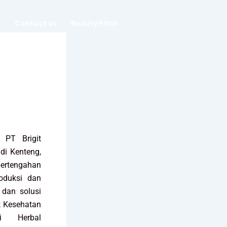
r
Contact us
Beauty Pitch
, PT Brigit
di Kenteng,
ertengahan
oduksi dan
dan solusi
k Kesehatan
i Herbal