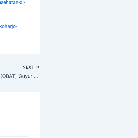
sehatan-di-
koharjo-
NEXT
Brigit Biofarmaka (OBAT) Guyur Seluruh Laba Bersih Jadi Dividen