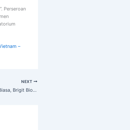
. Perseroan
emen
ratorium
Vietnam –
NEXT
Gelar RUPS Luar Biasa, Brigit Biofarmaka Teknologi Bahas Penyesuaian Klasifikasi Usaha