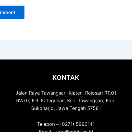
KONTAK
Jalan Raya Tawangsari-Klaten, Rejosari RT.01
RW.07, Kel. Kateguhan, Kec. Tawangsari, Kab.
Sukoharjo, Jawa Tengah 57561
Telepon – (0271) 5992141
Email – info@brigit.co.id