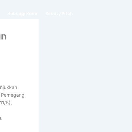
Hubungi Kami
Beauty Pitch
un
unjukkan
um Pemegang
11/5),
.