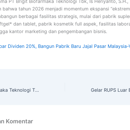
ama PT Brigit Biofarmaka Teknologi Tbk, Is Heriyanto, S.H.,
 bahwa tahun 2026 menjadi momentum ekspansi “ekstrem”
angun berbagai fasilitas strategis, mulai dari pabrik supl
tgel* dan tablet, pabrik kosmetik full aspek, fasilitas labo
gga kantor marketing dan pengembangan bisnis.
ebar Dividen 20%, Bangun Pabrik Baru Jajal Pasar Malaysia-
PT Brigit Biofarmaka Teknologi Tbk Bagikan Dividen Rp5,1 Miliar di Tengah Penurunan Laba
an Komentar