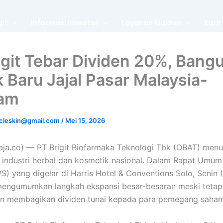
git
Informasi Investor
Layanan Maklon
Karir
igit Tebar Dividen 20%, Bang
k Baru Jajal Pasar Malaysia-
nam
cleskin@gmail.com
/
Mei 15, 2026
ja.co) — PT Brigit Biofarmaka Teknologi Tbk (OBAT) men
i industri herbal dan kosmetik nasional. Dalam Rapat Um
) yang digelar di Harris Hotel & Conventions Solo, Senin (
mengumumkan langkah ekspansi besar-besaran meski tetap
n membagikan dividen tunai kepada para pemegang saham