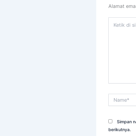
Alamat emai
Ketik
di
sini..
Name*
Simpan n
berikutnya.