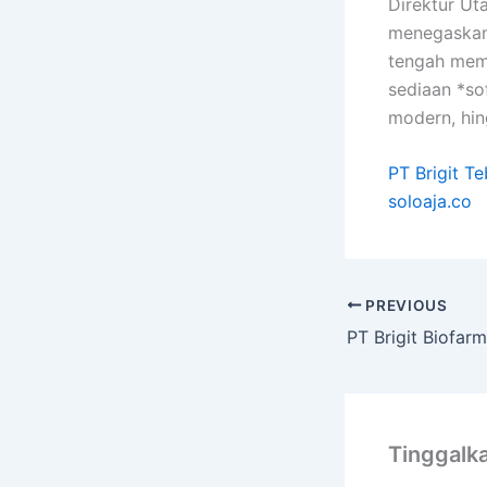
Direktur Ut
menegaskan
tengah memb
sediaan *sof
modern, hin
PT Brigit T
soloaja.co
PREVIOUS
Tinggalk