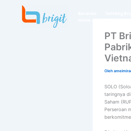
Lewati
ke
Beranda
Tentang Bri
konten
Home – Dummies
PT Br
Pabri
Viet
Oleh
ameimira
SOLO (Soloa
taringnya d
Saham (RUPS
Perseroan 
berkomitme