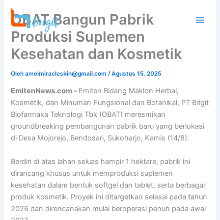
Lewati
OBAT Bangun Pabrik
ke
konten
Produksi Suplemen
Kesehatan dan Kosmetik
Oleh
ameimiracleskin@gmail.com
/
Agustus 15, 2025
EmitenNews.com –
Emiten Bidang Maklon Herbal,
Kosmetik, dan Minuman Fungsional dan Botanikal, PT Brigit
Biofarmaka Teknologi Tbk (OBAT) meresmikan
groundbreaking pembangunan pabrik baru yang berlokasi
di Desa Mojorejo, Bendosari, Sukoharjo, Kamis (14/8).
Berdiri di atas lahan seluas hampir 1 hektare, pabrik ini
dirancang khusus untuk memproduksi suplemen
kesehatan dalam bentuk softgel dan tablet, serta berbagai
produk kosmetik. Proyek ini ditargetkan selesai pada tahun
2026 dan direncanakan mulai beroperasi penuh pada awal