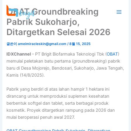
콘
OBAT Groundbreaking
텐
츠
Pabrik Sukoharjo,
로
Ditargetkan Selesai 2026
건
너
글쓴이
ameimiracleskin@gmail.com
/
8월 15, 2025
뛰
기
IDXChannel
– PT Brigit Biofarmaka Teknologi Tbk (
OBAT
)
memulai peletakan batu pertama (
groundbreaking
) pabrik
baru di Desa Mojorejo, Bendosari, Sukoharjo, Jawa Tengah,
Kamis (14/8/2025).
Pabrik yang berdiri di atas lahan hampir 1 hektare ini
dirancang untuk memproduksi suplemen kesehatan
berbentuk softgel dan tablet, serta berbagai produk
kosmetik. Proyek ditargetkan rampung pada 2026 dan
mulai beroperasi penuh awal 2027.