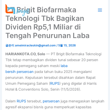
콘
PT Brigit Biofarmaka
텐
츠
Teknologi Tbk Bagikan
로
Dividen Rp5,1 Miliar di
건
너
Tengah Penurunan Laba
뛰
기
글쓴이
ameimiracleskin@gmail.com
/
5월 15, 2026
HARIANKOTA.CO, Solo
— PT Brigit Biofarmaka Teknologi
Tbk tetap membagikan dividen tunai sebesar 20 persen
kepada pemegang saham meski
laba
bersih
perseroan
pada tahun buku 2025 mengalami
penurunan. Keputusan tersebut disahkan dalam Rapat
Umum Pemegang Saham (
RUPS
) yang digelar di Harris
Hotel & Conventions Solo, Senin (11/5/2026).
Dalam
RUPS
tersebut,
perseroan
juga menegaskan langkah
agresif ekspansi bisnis guna memperkuat kapasitas