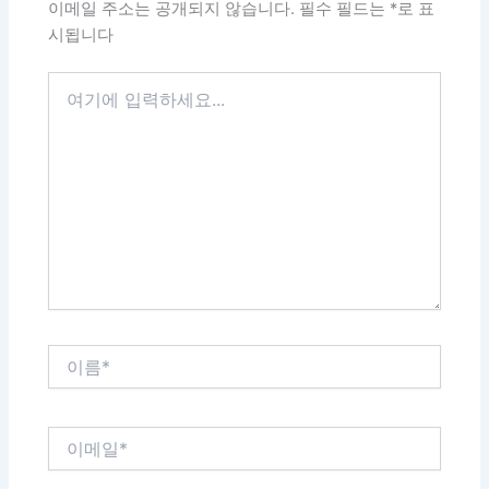
이메일 주소는 공개되지 않습니다.
필수 필드는
*
로 표
시됩니다
여
기
에
입
력
하
세
요...
이
름
*
이
메
일