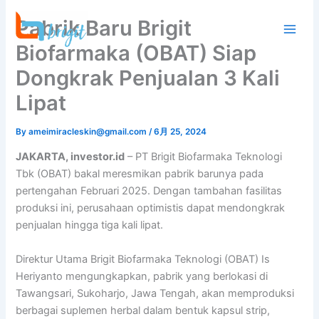
内
Pabrik Baru Brigit
容
を
Biofarmaka (OBAT) Siap
ス
Dongkrak Penjualan 3 Kali
キ
ッ
Lipat
プ
By
ameimiracleskin@gmail.com
/
6月 25, 2024
JAKARTA, investor.id
– PT Brigit Biofarmaka Teknologi
Tbk (OBAT) bakal meresmikan pabrik barunya pada
pertengahan Februari 2025. Dengan tambahan fasilitas
produksi ini, perusahaan optimistis dapat mendongkrak
penjualan hingga tiga kali lipat.
Direktur Utama Brigit Biofarmaka Teknologi (OBAT) Is
Heriyanto mengungkapkan, pabrik yang berlokasi di
Tawangsari, Sukoharjo, Jawa Tengah, akan memproduksi
berbagai suplemen herbal dalam bentuk kapsul strip,